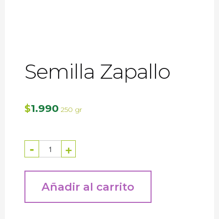
Semilla Zapallo
1.990
$
250 gr
Semilla
-
+
Zapallo
(250
gr)
cantidad
Añadir al carrito