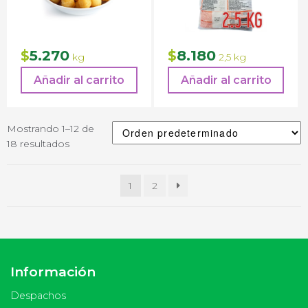
5.270
8.180
$
$
kg
2,5 kg
Añadir al carrito
Añadir al carrito
Mostrando 1–12 de
18 resultados
1
2
Información
Despachos