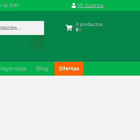
 la R.M.
Mi cuenta
a
0 productos
$
0
s
Mayoristas
Blog
Ofertas