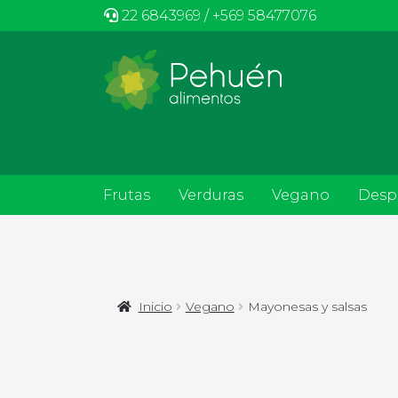
22 6843969 / +569 58477076
Frutas
Verduras
Vegano
Desp
Inicio
Vegano
Mayonesas y salsas