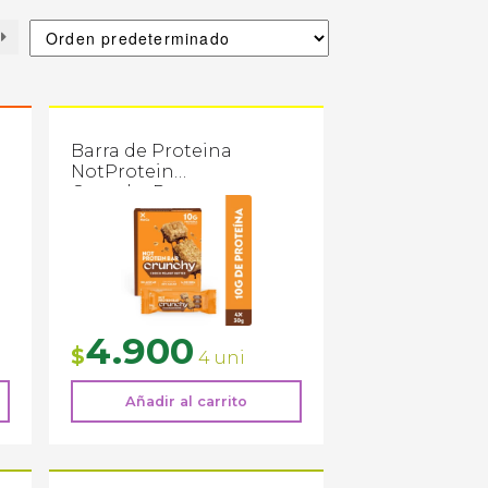
Barra de Proteina
NotProtein
Crunchy Peanut
30g
4.900
$
4 uni
Añadir al carrito