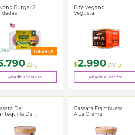
yond Burger 2
Bife Vegano
idades
Vegusta
.190
¡OFERTA!
El
5.790
2.990
$
227g
270 gr
ecio
precio
iginal
actual
Añadir al carrito
Añadir al carrito
:
es:
190.
$5.790.
ssata De
Cassata Frambuesa
ntequilla De
A La Crema
ní Y Trozos De
rra De Maní