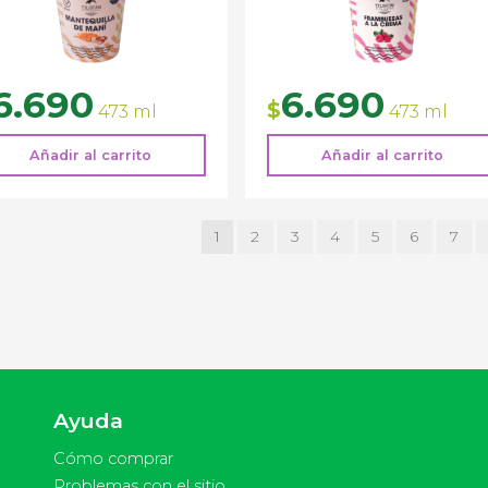
6.690
6.690
$
473 ml
473 ml
Añadir al carrito
Añadir al carrito
1
2
3
4
5
6
7
Ayuda
Cómo comprar
Problemas con el sitio