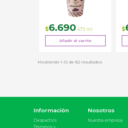
6.690
$
$
473 ml
Añadir al carrito
Mostrando 1–12 de 82 resultados
Información
Nosotros
Despachos
Nuestra empresa
Términos y