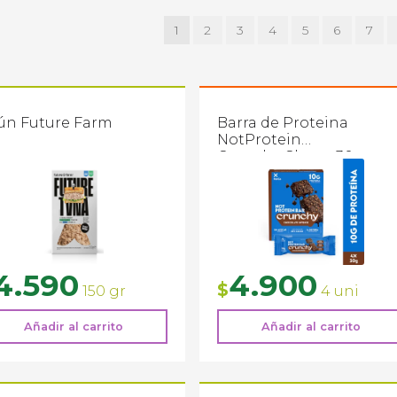
1
2
3
4
5
6
7
ún Future Farm
Barra de Proteina
NotProtein
Crunchy Choco 30g
4.590
4.900
$
150 gr
4 uni
Añadir al carrito
Añadir al carrito