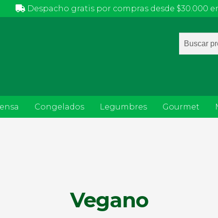
Despacho gratis por compras desde $30.000 en
Búsqued
de
producto
ensa
Congelados
Legumbres
Gourmet
Vegano