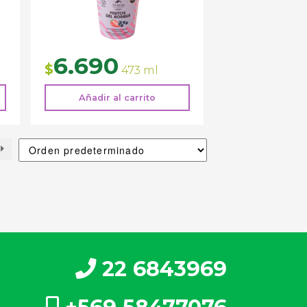
6.690
$
473 ml
Añadir al carrito
22 6843969