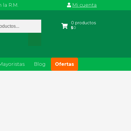
 la R.M.
Mi cuenta
a
0 productos
$
0
s
Mayoristas
Blog
Ofertas