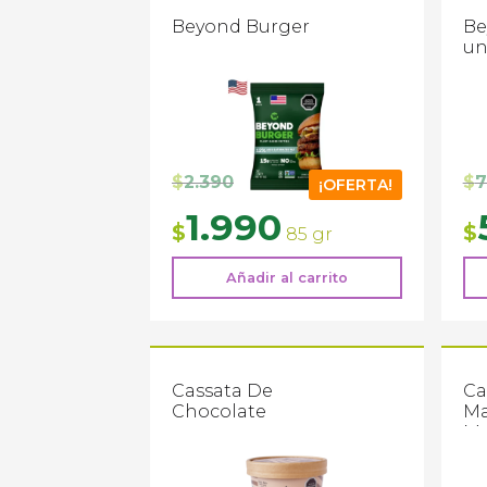
Beyond Burger
Be
un
$
2.390
$
7
¡OFERTA!
El
El
El
1.990
$
$
85 gr
precio
precio
pr
original
actual
or
Añadir al carrito
era:
es:
era
$2.390.
$1.990.
$7.
Cassata De
Ca
Chocolate
Ma
Ma
Ba