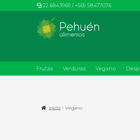
22 6843969 / +569 58477076
Frutas
Verduras
Vegano
Desp
Inicio
Vegano