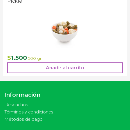
Pickle
1.500
$
500 gr
Añadir al carrito
Información
Despachos
Términos y condiciones
Métodos de pago