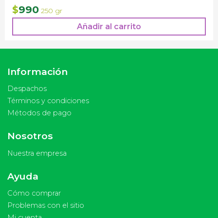
El
El
990
$
250 gr
precio
precio
Añadir al carrito
original
actual
era:
es:
$1.500.
$990.
Información
Despachos
Términos y condiciones
Métodos de pago
Nosotros
Nuestra empresa
Ayuda
Cómo comprar
Problemas con el sitio
Mi cuenta