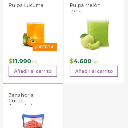
Pulpa Lucuma
Pulpa Melón
Tuna
¡OFERTA!
El
El
11.990
4.600
$
$
kg
kg
precio
precio
Añadir al carrito
Añadir al carrito
original
actual
era:
es:
$13.420.
$11.990.
Zanahoria
Cubo
Congelada
Interagro