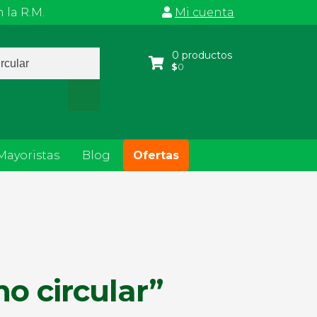
 la R.M.
Mi cuenta
a
0 productos
$
0
s
Mayoristas
Blog
Ofertas
o circular”