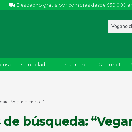
Despacho gratis por compras desde $30.000 en
Búsqued
de
producto
ensa
Congelados
Legumbres
Gourmet
ara “Vegano circular”
 de búsqueda: “Vegan